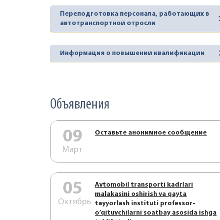
Переподготовка персонала, работающих в
автотранспортной отросли
Информация о повышении квалификации
Объявления
09
Оставьте анонимное сообщение
Март
05
Аvtоmоbil trаnspоrti kаdrlаri
mаlаkаsini оshirish vа qаytа
Октябрь
tаyyorlаsh instituti prоfеssоr-
o’qituvchilаrni sоаtbаy аsоsidа ishgа