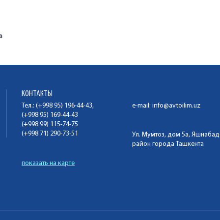
а
КОНТАКТЫ
Тел.: (+998 95) 196-44-43,
e-mail:
info@avtoilim.uz
(+998 95) 169-44-43
(+998 99) 115-74-75
(+998 71) 290-73-51
Ул. Мумтоз, дом 5а, Яшнаба
район города Ташкента
показать на карте