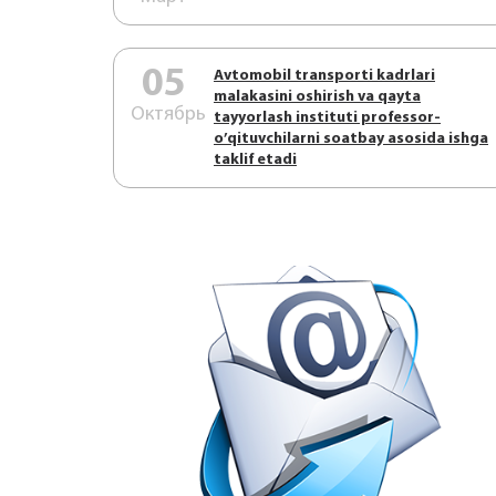
05
Аvtоmоbil trаnspоrti kаdrlаri
mаlаkаsini оshirish vа qаytа
Октябрь
tаyyorlаsh instituti prоfеssоr-
o’qituvchilаrni sоаtbаy аsоsidа ishgа
tаklif etаdi