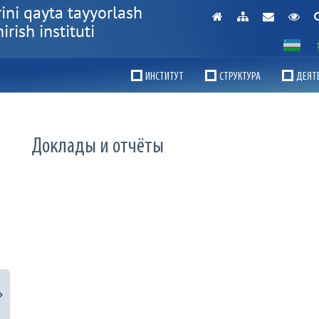
ini qayta tayyorlash
rish instituti
ИНСТИТУТ
СТРУКТУРА
ДЕЯТ
Доклады и отчёты