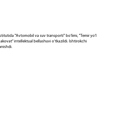
titutida "Avtomobil va suv transporti" bo‘limi, "Temir yo‘l
kovat” intellektual bellashuvi o‘tkazildi. Ishtirokchi
anishdi.