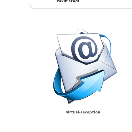
tаklif etаdi
virtual-reception