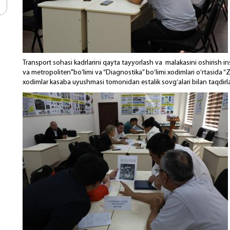
Transport sohasi kadrlarini qayta tayyorlash va malakasini oshirish ins
va metropoliten"bo‘limi va “Diagnostika” bo‘limi xodimlari o‘rtasida “Za
xodimlar kasaba uyushmasi tomonidan estalik sovg‘alari bilan taqdirl