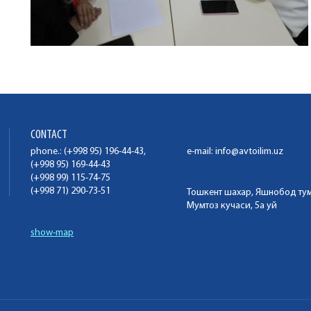
CONTACT
phone.: (+998 95) 196-44-43,
e-mail:
info@avtoilim.uz
(+998 95) 169-44-43
(+998 99) 115-74-75
(+998 71) 290-73-51
Тошкент шахар, Яшнобод ту
Мумтоз кучаси, 5а уй
show-map