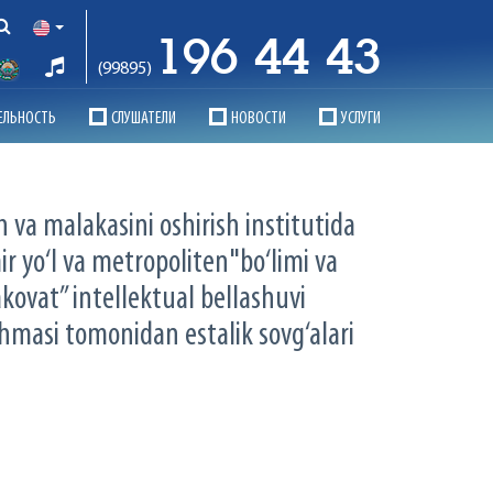
196 44 43
(99895)
ЕЛЬНОСТЬ
СЛУШАТЕЛИ
НОВОСТИ
УСЛУГИ
h va malakasini oshirish institutida
ir yo‘l va metropoliten"bo‘limi va
akovat” intellektual bellashuvi
shmasi tomonidan estalik sovg‘alari