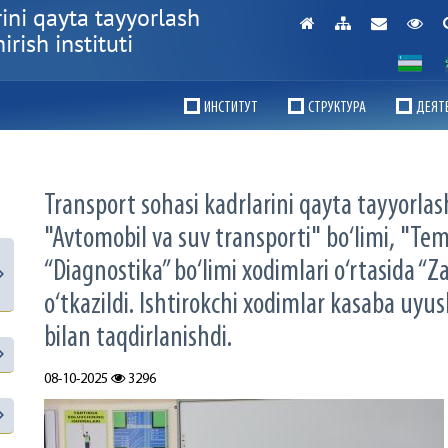
ini qayta tayyorlash
rish instituti
ИНСТИТУТ
СТРУКТУРА
ДЕЯТ
Transport sohasi kadrlarini qayta tayyorlas
"Avtomobil va suv transporti" bo‘limi, "Tem
“Diagnostika” bo‘limi xodimlari o‘rtasida “Z
o‘tkazildi. Ishtirokchi xodimlar kasaba uyu
bilan taqdirlanishdi.
08-10-2025
3296