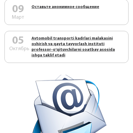
09
Оставьте анонимное сообщение
Март
05
Аvtоmоbil trаnspоrti kаdrlаri mаlаkаsini
оshirish vа qаytа tаyyorlаsh instituti
Октябрь
prоfеssоr-o’qituvchilаrni sоаtbаy аsоsidа
ishgа tаklif etаdi